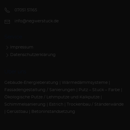
07051 51165
info@negwerstuck.de
Service
Impressum
Datenschutzerklärung
Über uns
Gebäude-Energieberatung | Wärmedämmsysteme |
Fassadengestaltung / Sanierungen | Putz – Stuck – Farbe |
Ökologische Putze / Lehmputze und Kalkputze |
Schimmelsanierung | Estrich | Trockenbau / Ständerwände
| Gerüstbau | Betoninstandsetzung